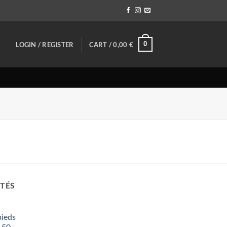
0
LOGIN / REGISTER
CART /
0,00
€
OTÉS
pieds
 50