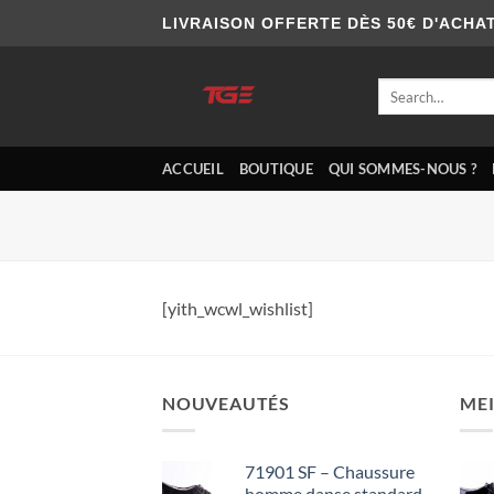
Skip
LIVRAISON OFFERTE DÈS 50€ D'ACHA
to
content
Search
for:
ACCUEIL
BOUTIQUE
QUI SOMMES-NOUS ?
[yith_wcwl_wishlist]
NOUVEAUTÉS
MEI
71901 SF – Chaussure
homme danse standard