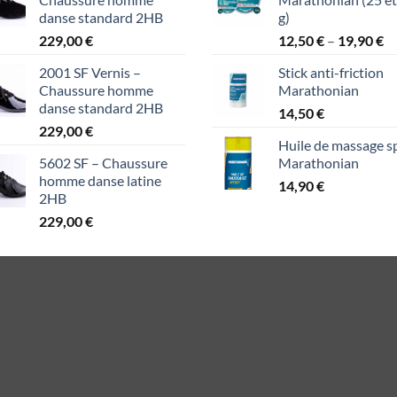
danse standard 2HB
g)
Pr
229,00
€
12,50
€
–
19,90
€
ra
2001 SF Vernis –
Stick anti-friction
12
Chaussure homme
Marathonian
th
danse standard 2HB
14,50
€
19
229,00
€
Huile de massage s
5602 SF – Chaussure
Marathonian
homme danse latine
14,90
€
2HB
229,00
€