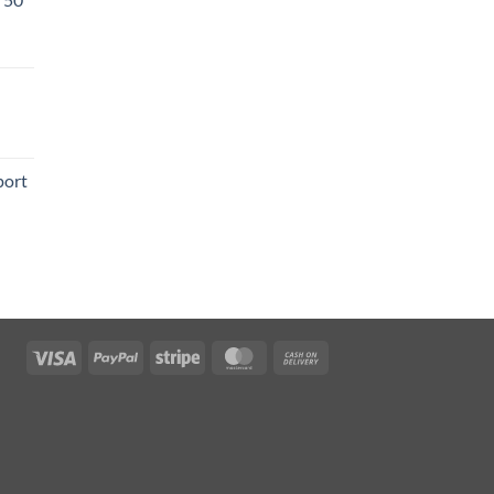
ice
nge:
,50 €
rough
,90 €
port
Visa
PayPal
Stripe
MasterCard
Cash
On
Delivery