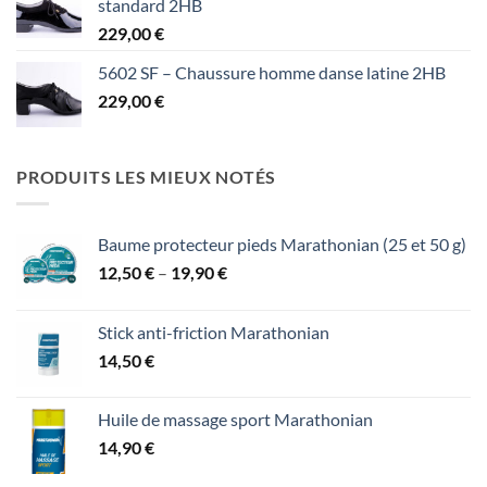
standard 2HB
229,00
€
5602 SF – Chaussure homme danse latine 2HB
229,00
€
PRODUITS LES MIEUX NOTÉS
Baume protecteur pieds Marathonian (25 et 50 g)
Price
12,50
€
–
19,90
€
range:
12,50 €
Stick anti-friction Marathonian
through
14,50
€
19,90 €
Huile de massage sport Marathonian
14,90
€