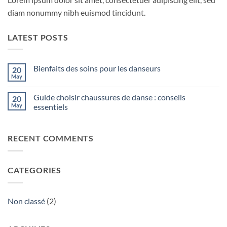
diam nonummy nibh euismod tincidunt.
LATEST POSTS
Bienfaits des soins pour les danseurs
20
May
No
Comments
on
Guide choisir chaussures de danse : conseils
20
Bienfaits
des
May
essentiels
soins
No
pour
Comments
les
on
danseurs
RECENT COMMENTS
Guide
choisir
chaussures
de
danse
CATEGORIES
:
conseils
essentiels
Non classé
(2)