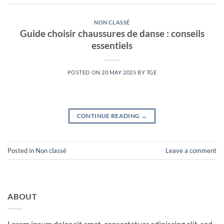
NON CLASSÉ
Guide choisir chaussures de danse : conseils
essentiels
POSTED ON
20 MAY 2025
BY
TGE
CONTINUE READING
→
Posted in
Non classé
Leave a comment
ABOUT
Lorem ipsum dolor sit amet, consectetuer adipiscing elit, sed