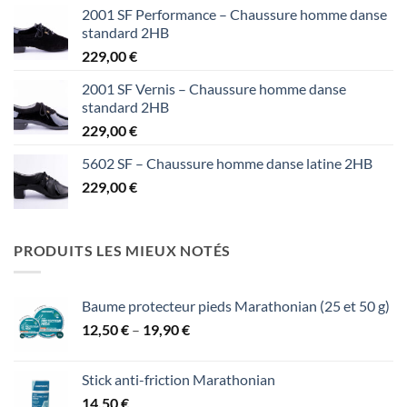
2001 SF Performance – Chaussure homme danse
standard 2HB
229,00
€
2001 SF Vernis – Chaussure homme danse
standard 2HB
229,00
€
5602 SF – Chaussure homme danse latine 2HB
229,00
€
PRODUITS LES MIEUX NOTÉS
Baume protecteur pieds Marathonian (25 et 50 g)
Price
12,50
€
–
19,90
€
range:
12,50 €
Stick anti-friction Marathonian
through
14,50
€
19,90 €