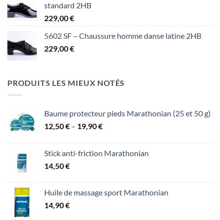
standard 2HB
229,00
€
5602 SF – Chaussure homme danse latine 2HB
229,00
€
PRODUITS LES MIEUX NOTÉS
Baume protecteur pieds Marathonian (25 et 50 g)
Price
12,50
€
–
19,90
€
range:
12,50 €
Stick anti-friction Marathonian
through
14,50
€
19,90 €
Huile de massage sport Marathonian
14,90
€