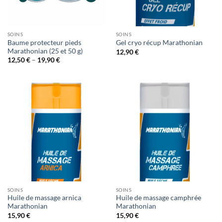
SOINS
SOINS
Baume protecteur pieds
Gel cryo récup Marathonian
Marathonian (25 et 50 g)
12,90
€
Price
12,50
€
–
19,90
€
range:
12,50 €
through
19,90 €
SOINS
SOINS
Huile de massage arnica
Huile de massage camphrée
Marathonian
Marathonian
15,90
€
15,90
€