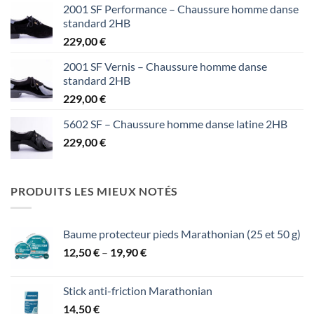
2001 SF Performance – Chaussure homme danse
standard 2HB
229,00
€
2001 SF Vernis – Chaussure homme danse
standard 2HB
229,00
€
5602 SF – Chaussure homme danse latine 2HB
229,00
€
PRODUITS LES MIEUX NOTÉS
Baume protecteur pieds Marathonian (25 et 50 g)
Price
12,50
€
–
19,90
€
range:
12,50 €
Stick anti-friction Marathonian
through
14,50
€
19,90 €