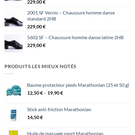
229,00
€
2001 SF Vernis – Chaussure homme danse
standard 2HB
229,00
€
5602 SF – Chaussure homme danse latine 2HB
229,00
€
PRODUITS LES MIEUX NOTÉS
Baume protecteur pieds Marathonian (25 et 50 g)
Price
12,50
€
–
19,90
€
range:
12,50 €
Stick anti-friction Marathonian
through
14,50
€
19,90 €
Huile de massage sport Marathonian